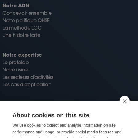
Notre ADN
Concevoir ensemble
Notre politique QHSE
La méthode LGC
Une histoire forte
Notre expertise
Le protolab
Notre usine
Les secteurs d'activités
Les cas d'application
Ressources
Blog
About cookies on this site
Téléchargement
We use cookies to collect and analyse information on site
FAQ
performance and usage, to provide social media features and