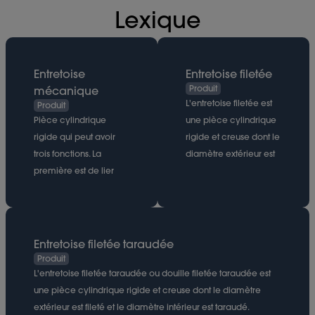
Lexique
Entretoise
Entretoise filetée
Produit
mécanique
L'entretoise filetée est
Produit
Pièce cylindrique
une pièce cylindrique
rigide qui peut avoir
rigide et creuse dont le
trois fonctions. La
diamètre extérieur est
première est de lier
fileté. L’entretoise filetée
deux autres et les
peut être surmoulée
maintenir dans un
dans une pièce
écartement fixe. La
plastique, avec la
seconde consiste en
même fonction qu'un
Entretoise filetée taraudée
une opération de
limiteur de
Produit
centrage ou
compression.
L'entretoise filetée taraudée ou douille filetée taraudée est
alignement de deux
une pièce cylindrique rigide et creuse dont le diamètre
composants, dans ce
extérieur est fileté et le diamètre intérieur est taraudé.