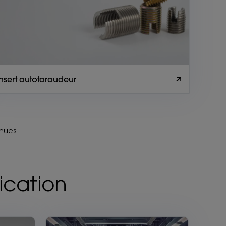
Insert autotaraudeur
nnues
lication