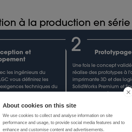
ion à la production en série
2
ception et
Prototypage 
ppement
Une fois le concept validé
ec les ingénieurs du
réalise des prototypes à l
GC vous définirez les
imprimante 3D et des log
es exigences techniques du
SolidWorks Premium et S
Fabrication d'échantillon
abilité grâce à l'outil
moyenne série, et valida
About cookies on this site
analyser les modes de
production avec des PP
rs effets et de leur
IATF 16949.
We use cookies to collect and analyse information on site
performance and usage, to provide social media features and to
enhance and customise content and advertisements.