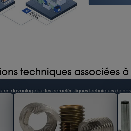
ions techniques associées à
-en davantage sur les caractéristiques techniques de nos