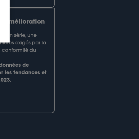
t Amélioration
ction série, une
itères exigés par la
a conformité du
 données de
er les tendances et
2023.