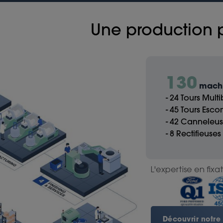
Une production
130
machi
- 24 Tours Mult
- 45 Tours Esc
- 42 Canneleu
- 8 Rectifieuse
L'expertise en fixat
Découvrir notre