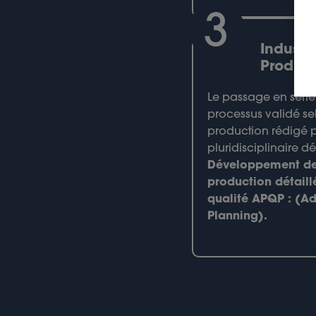
3
Industri
Product
Le passage en série s
processus validé se
production rédigé 
pluridisciplinaire d
Développement de
production détaill
qualité APQP : (A
Planning).