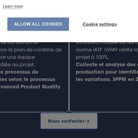
4
Learn more
alisation
et
Évaluation e
ALLOW ALL COOKIES
Cookie settings
ion
Après 3 à 6 mois de produ
e fait suivant le
évaluation basée sur les cr
lon le plan de contrôle de
norme IATF 16949 vérifie l
par une équipe
projet à 100%.
édiée au projet.
Collecte et analyse des
s processus de
production pour identifi
ées selon le processus
les variations. 3PPM en 
dvanced Product Quality
Nous contacter