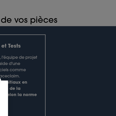
 de vos pièces
et Tests
, l'équipe de projet
'aide d'une
iciels comme
paceclaim.
s initiaux en
tion de la
AP selon la norme