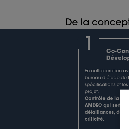
De la concept
1
Co-Con
Dévelo
En collaboration av
bureau d’étude de L
spécifications et l
projet.
Contrôle de la fais
AMDEC qui sert à 
défaillances, de leu
criticité.