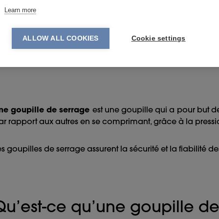
Learn more
ALLOW ALL COOKIES
Cookie settings
Qu’est-ce qu’une goupille de
ne goupille de serrage
est une goupille qui a pour but d
ar rapport aux autres en se comprimant, grâce à la pressi
es goupilles de serrage assurent la sécurité et la fiabilité d
Qu’est-ce qu’une goupille d