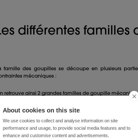
Les différentes familles
a famille des goupilles se découpe en plusieurs parti
ontraintes mécaniques :
n retrouve ainsi 2 grandes familles de goupille mécaniqu
About cookies on this site
We use cookies to collect and analyse information on site
Goupille de fixation ou goupille de serrage
performance and usage, to provide social media features and to
enhance and customise content and advertisements.
Goupille de positionnement