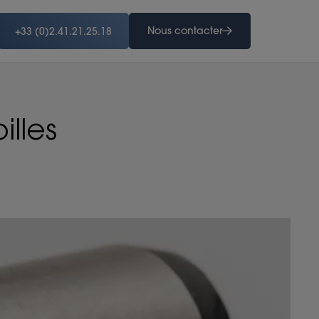
Nous contacter
+33 (0)2.41.21.25.18
lles