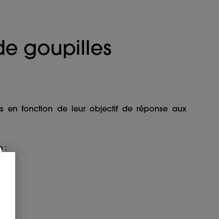
 de goupilles
es en fonction de leur objectif de réponse aux
e :