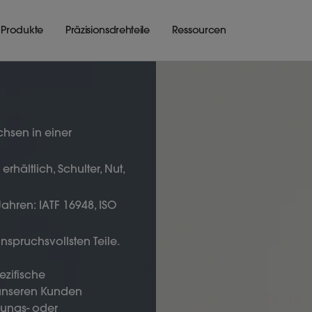
 Produkte
Präzisions­drehteile
Ressourcen
hsen in einer
ltlich, Schulter, Nut,
hren: IATF 16948, ISO
nspruchsvollsten Teile.
ezifische
 unseren Kunden
gungs- oder