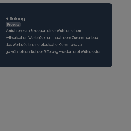
Riffelung
Prozess
Verfahren zum Erzeugen einer Wulst an einem
zylindrischen Werkstück, um nach dem Zusammenbau
des Werkstücks eine elastische Klemmung zu
gewährleisten. Bei der Riffelung werden drei Wülste oder
Rillen im Abstand von 120° um eine Achse herum
erzeugt.