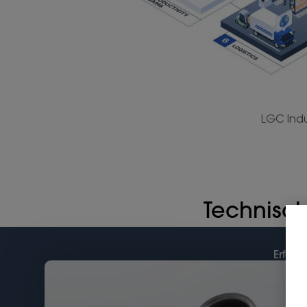
LGC Indu
Technisch
Erfahr