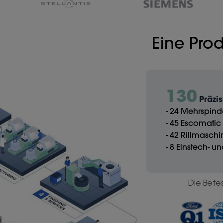
Eine Prod
130
Präzi
- 24 Mehrspin
- 45 Escomati
- 42 Rillmasch
- 8 Einstech- 
Die Befe